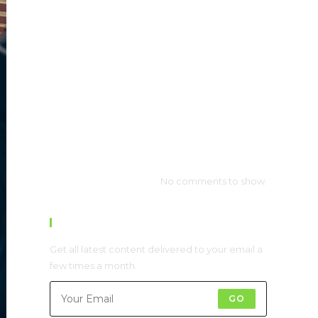
Recent Posts
Neque adipiscing an cursus
Litora torqent per conubia
Praesent libro se cursus ante
Metus vitae pharetra auctor
Interdum magna augue eget
Recent Comments
No comments to show.
Newsletter
Get all latest content delivered to your email a
few times a month.
GO