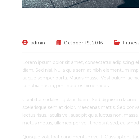
Litora torqent per c
Post
Post
Post
admin
October 19, 2016
Fitnes
author:
published:
category:
Lorem ipsum dolor sit amet, consectetur adipiscing eli
diam. Sed nisi. Nulla quis sem at nibh elementum impe
augue semper porta. Mauris massa. Vestibulum lacinia a
conubia nostra, per inceptos himenaeos.
Curabitur sodales ligula in libero. Sed dignissim lacin
scelerisque sem at dolor. Maecenas mattis. Sed convalli
lectus risus, iaculis vel, suscipit quis, luctus non, massa
metus metus, ullamcorper vel, tincidunt sed, euismod 
Quisque volutpat condimentum velit. Class aptent tacit