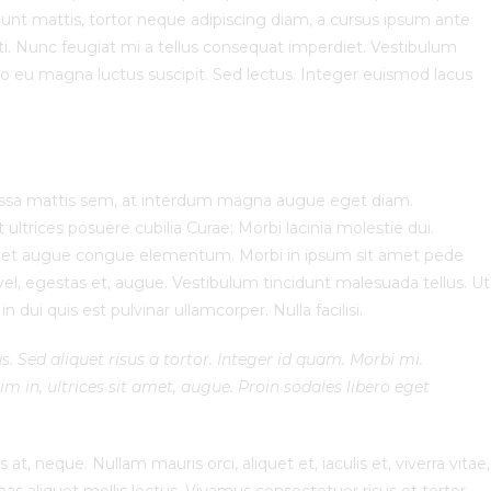
unt mattis, tortor neque adipiscing diam, a cursus ipsum ante
otenti. Nunc feugiat mi a tellus consequat imperdiet. Vestibulum
to eu magna luctus suscipit. Sed lectus. Integer euismod lacus
assa mattis sem, at interdum magna augue eget diam.
ultrices posuere cubilia Curae; Morbi lacinia molestie dui.
 amet augue congue elementum. Morbi in ipsum sit amet pede
t vel, egestas et, augue. Vestibulum tincidunt malesuada tellus. Ut
n dui quis est pulvinar ullamcorper. Nulla facilisi.
s. Sed aliquet risus a tortor. Integer id quam. Morbi mi.
sim in, ultrices sit amet, augue. Proin sodales libero eget
at, neque. Nullam mauris orci, aliquet et, iaculis et, viverra vitae,