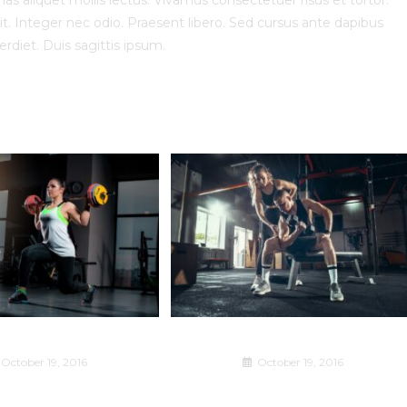
nas aliquet mollis lectus. Vivamus consectetuer risus et tortor.
t. Integer nec odio. Praesent libero. Sed cursus ante dapibus
rdiet. Duis sagittis ipsum.
 magna augue eget
Neque adipiscing an cursus
October 19, 2016
October 19, 2016