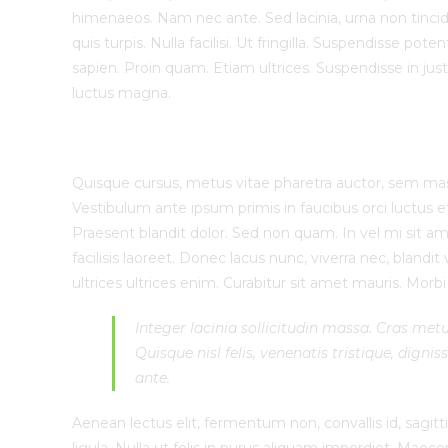
himenaeos. Nam nec ante. Sed lacinia, urna non tincid
quis turpis. Nulla facilisi. Ut fringilla. Suspendisse p
sapien. Proin quam. Etiam ultrices. Suspendisse in jus
luctus magna.
Vestibulum lacinia arcu
Quisque cursus, metus vitae pharetra auctor, sem m
Vestibulum ante ipsum primis in faucibus orci luctus et 
Praesent blandit dolor. Sed non quam. In vel mi sit
facilisis laoreet. Donec lacus nunc, viverra nec, blandi
ultrices ultrices enim. Curabitur sit amet mauris. Morbi i
Integer lacinia sollicitudin massa. Cras metu
Quisque nisl felis, venenatis tristique, dignis
ante.
Aenean lectus elit, fermentum non, convallis id, sagittis 