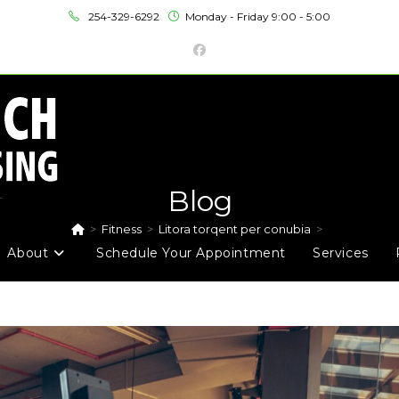
254-329-6292
Monday - Friday 9:00 - 5:00
Blog
>
Fitness
>
Litora torqent per conubia
>
About
Schedule Your Appointment
Services