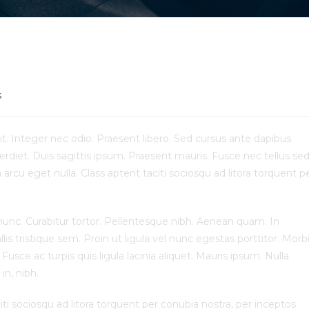
onubia
s
t. Integer nec odio. Praesent libero. Sed cursus ante dapibus
rdiet. Duis sagittis ipsum. Praesent mauris. Fusce nec tellus se
rcu eget nulla. Class aptent taciti sociosqu ad litora torquent p
ia nunc. Curabitur tortor. Pellentesque nibh. Aenean quam. In
s tristique sem. Proin ut ligula vel nunc egestas porttitor. Morb
. Fusce ac turpis quis ligula lacinia aliquet. Mauris ipsum. Nulla
in, nibh.
i sociosqu ad litora torquent per conubia nostra, per inceptos