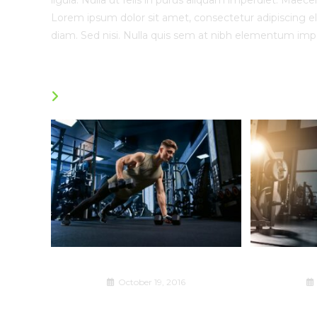
ligula. Nulla ut felis in purus aliquam imperdiet. Maece
Lorem ipsum dolor sit amet, consectetur adipiscing eli
diam. Sed nisi. Nulla quis sem at nibh elementum impe
YOU MIGHT ALSO LIKE
Torquent per conubia nostra
Interdum
October 19, 2016