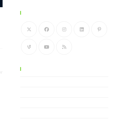
Follow Us
d
Recent Posts
er
Neque adipiscing an cursus
Litora torqent per conubia
i
Praesent libro se cursus ante
Metus vitae pharetra auctor